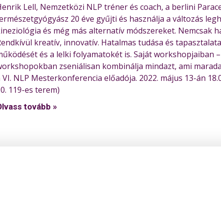
enrik Lell, Nemzetközi NLP tréner és coach, a berlini Parac
ermészetgyógyász 20 éve gyűjti és használja a változás le
ineziológia és még más alternatív módszereket. Nemcsak hasz
endkívül kreatív, innovatív. Hatalmas tudása és tapasztalata
űködését és a lelki folyamatokét is. Saját workshopjaiban –
orkshopokban zseniálisan kombinálja mindazt, ami maradan
 VI. NLP Mesterkonferencia előadója. 2022. május 13-án 18.00
0. 119-es terem)
Olvass tovább »