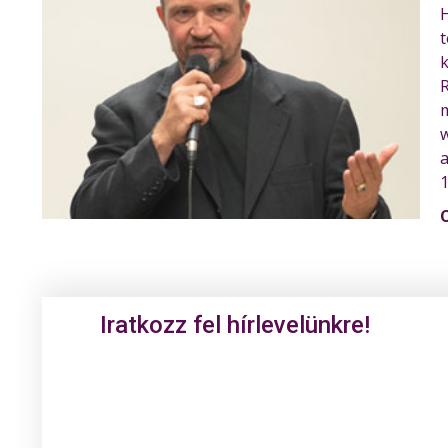
H
t
k
R
m
w
a
1
Iratkozz fel hírlevelünkre!