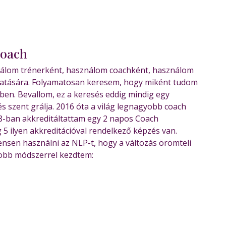
coach
ználom trénerként, használom coachként, használom
gatására. Folyamatosan keresem, hogy miként tudom
ben. Bevallom, ez a keresés eddig mindig egy
 szent grálja. 2016 óta a világ legnagyobb coach
18-ban akkreditáltattam egy 2 napos Coach
 ilyen akkreditációval rendelkező képzés van.
nsen használni az NLP-t, hogy a változás örömteli
jobb módszerrel kezdtem: