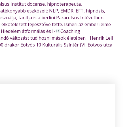
elsus Institut docense, hipnoterapeuta,
ghatékonyabb eszközeit: NLP, EMDR, EFT, hipnózis,
nálja, tanítja is a berlini Paracelsus Intézetben.
 elkötelezett fejlesztővé tette. Ismeri az emberi elme
 Hiedelem átformálás és I-
Coaching
dó változást tud hozni mások életében. Henrik Lell
 órakor Eötvös 10 Kulturális Színtér (VI. Eötvös utca