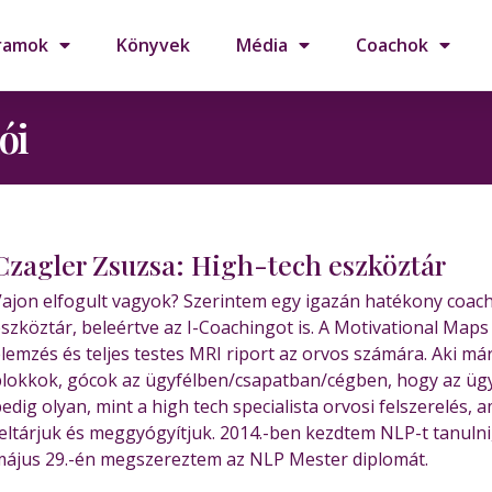
ramok
Könyvek
Média
Coachok
ói
Czagler Zsuzsa: High-tech eszköztár
ajon elfogult vagyok? Szerintem egy igazán hatékony coach
szköztár, beleértve az I-Coachingot is. A Motivational Maps
lemzés és teljes testes MRI riport az orvos számára. Aki már
lokkok, gócok az ügyfélben/csapatban/cégben, hogy az ügy
edig olyan, mint a high tech specialista orvosi felszerelés
eltárjuk és meggyógyítjuk. 2014.-ben kezdtem NLP-t tanuln
május 29.-én megszereztem az NLP Mester diplomát.