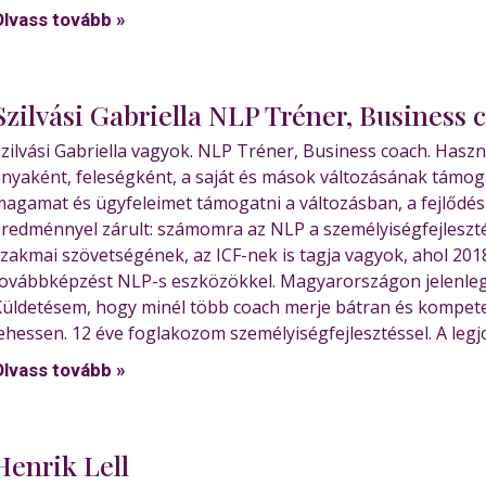
Olvass tovább »
Szilvási Gabriella NLP Tréner, Business 
zilvási Gabriella vagyok. NLP Tréner, Business coach. Has
nyaként, feleségként, a saját és mások változásának támo
agamat és ügyfeleimet támogatni a változásban, a fejlődés
redménnyel zárult: számomra az NLP a személyiségfejlesztés
zakmai szövetségének, az ICF-nek is tagja vagyok, ahol 20
ovábbképzést NLP-s eszközökkel. Magyarországon jelenleg 5
üldetésem, hogy minél több coach merje bátran és kompete
ehessen. 12 éve foglakozom személyiségfejlesztéssel. A leg
Olvass tovább »
Henrik Lell