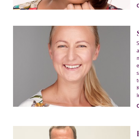
S
a
m
e
s
t
K
l