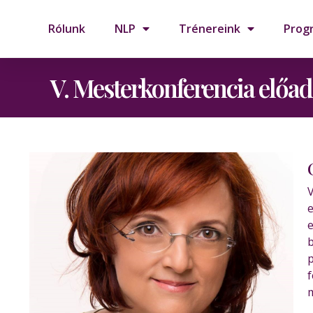
Rólunk
NLP
Trénereink
Prog
V. Mesterkonferencia előad
V
e
e
b
p
f