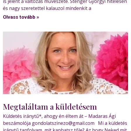
is jelent a változás művészete. Stenger Györgyi hitelesen
és nagy szeretettel kalauzol mindenkit a
Olvass tovább »
Megtaláltam a küldetésem
Küldetés iránytű*, ahogy én éltem át – Madaras Ági
beszámolója gondolatszinezo@gmail.com Mi a küldetés
iránytű tanfolyam, mit kaphatsz tőle? Az hogy Neked mit