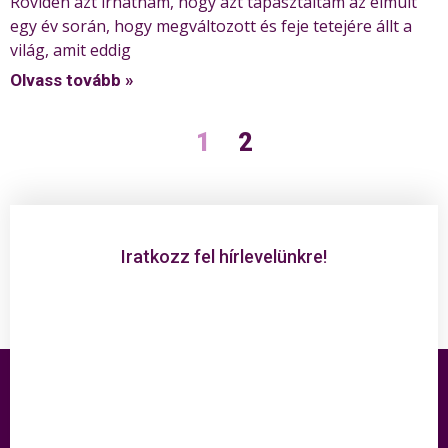
Röviden azt írhatnám, hogy azt tapasztaltam az elmúlt
egy év során, hogy megváltozott és feje tetejére állt a
világ, amit eddig
Olvass tovább »
1
2
Iratkozz fel hírlevelünkre!