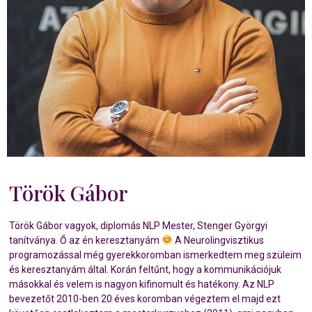
Török Gábor
Török Gábor vagyok, diplomás NLP Mester, Stenger Györgyi
tanítványa. Ő az én keresztanyám
A Neurolingvisztikus
programozással még gyerekkoromban ismerkedtem meg szüleim
és keresztanyám által. Korán feltűnt, hogy a kommunikációjuk
másokkal és velem is nagyon kifinomult és hatékony. Az NLP
bevezetőt 2010-ben 20 éves koromban végeztem el majd ezt