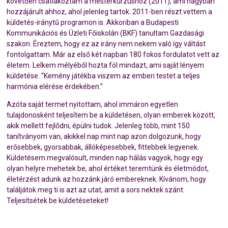
követően csatlakoztam a mesterkurzushoz (2011), ami nagyban
hozzájárult ahhoz, ahol jelenleg tartok. 2011-ben részt vettem a
küldetés-iránytű programon is. Akkoriban a Budapesti
Kommunikációs és Üzleti Főiskolán (BKF) tanultam Gazdasági
szakon. Éreztem, hogy ez az irány nem nekem való így váltást
fontolgattam. Már az első két napban 180 fokos fordulatot vett az
életem. Lelkem mélyéből hozta föl mindazt, ami saját lényem
küldetése. “Kemény játékba viszem az emberi testet a teljes
harmónia elérése érdekében.”
Azóta saját termet nyitottam, ahol immáron egyetlen
tulajdonosként teljesítem be a küldetésen, olyan emberek között,
akik mellett fejlődni, épülni tudok. Jelenleg több, mint 150
tanítványom van, akikkel nap mint nap azon dolgozunk, hogy
erősebbek, gyorsabbak, állóképesebbek, fittebbek legyenek.
Küldetésem megvalósult, minden nap hálás vagyok, hogy egy
olyan helyre mehetek be, ahol értéket teremtünk és életmódot,
életérzést adunk az hozzánk járó embereknek. Kívánom, hogy
találjátok meg ti is azt az utat, amit a sors nektek szánt.
Teljesítsétek be küldetéseteket!