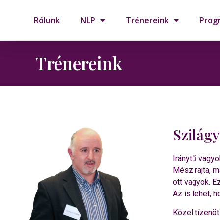
Rólunk
NLP
Trénereink
Prog
Trénereink
Szilágy
Iránytű vagyo
Mész rajta, m
ott vagyok. E
Az is lehet, 
Közel tízenöt