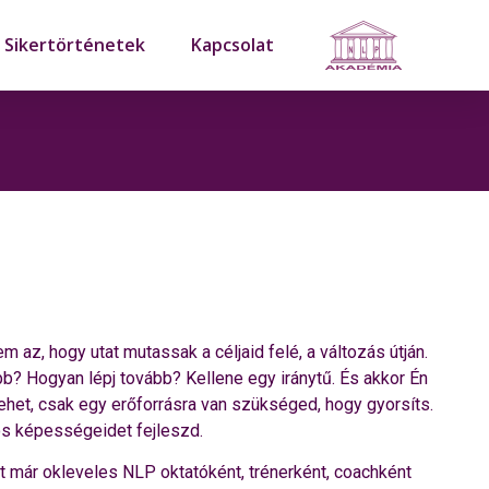
Sikertörténetek
Kapcsolat
 az, hogy utat mutassak a céljaid felé, a változás útján.
b? Hogyan lépj tovább? Kellene egy iránytű. És akkor Én
Lehet, csak egy erőforrásra van szükséged, hogy gyorsíts.
ós képességeidet fejleszd.
st már okleveles NLP oktatóként, trénerként, coachként