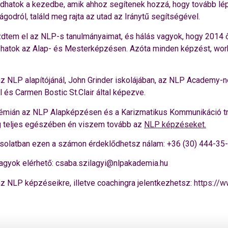
hatok a kezedbe, amik ahhoz segítenek hozzá, hogy tovább lépj 
ágodról, találd meg rajta az utad az Iránytű segítségével.
dtem el az NLP-s tanulmányaimat, és hálás vagyok, hogy 2014 ő
zhatok az Alap- és Mesterképzésen. Azóta minden képzést, wor
z NLP alapítójánál, John Grinder iskolájában, az NLP Academy-n
l és Carmen Bostic St.Clair által képezve.
mián az NLP Alapképzésen és a Karizmatikus Kommunikáció trén
g teljes egészében én viszem tovább az
NLP képzéseket.
solatban ezen a számon érdeklődhetsz nálam: +36 (30) 444-35
vagyok elérhető: csaba.szilagyi@nlpakademia.hu
az NLP képzéseikre, illetve coachingra jelentkezhetsz:
https://w