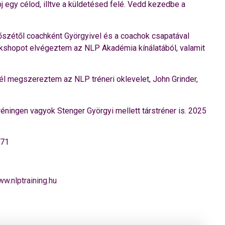
egy célod, illtve a küldetésed felé. Vedd kezedbe a
szétől coachként Györgyivel és a coachok csapatával
kshopot elvégeztem az NLP Akadémia kínálatából, valamit
él megszereztem az NLP tréneri oklevelet, John Grinder,
ingen vagyok Stenger Györgyi mellett társtréner is. 2025
-71
ww.nlptraining.hu