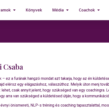
ramok
Könyvek
Média
Coachok
i Csaba
k – ez a furának hangzó mondat azt takarja, hogy az én küldetésem
ajd elérsz egy elágazáshoz, válaszúthoz. Melyik úton menj továb
z lehet, csak annyit jelent, hogy szükséged van egy coachingra. 
hogy arra van szükséged a küldetésed útján, hogy a kommunikáci
 évnyi önismereti, NLP-s tréning és coaching tapasztalattal, mo