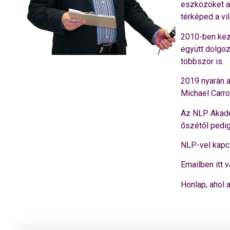
eszközöket ad
térképed a vil
2010-ben kez
együtt dolgo
többször is.
2019 nyarán a
Michael Carro
Az NLP Akadé
őszétől pedi
NLP-vel kapc
Emailben itt 
Honlap, ahol 