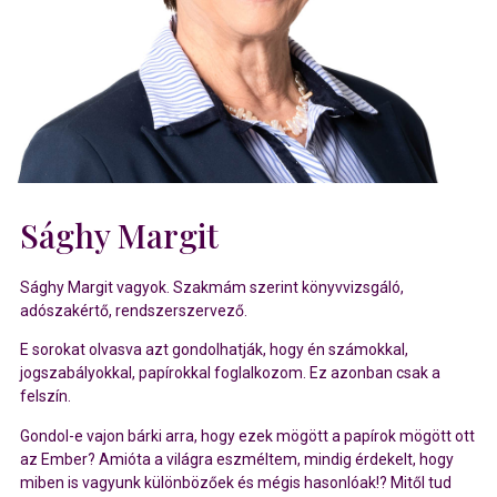
Sághy Margit
Sághy Margit vagyok. Szakmám szerint könyvvizsgáló,
adószakértő, rendszerszervező.
E sorokat olvasva azt gondolhatják, hogy én számokkal,
jogszabályokkal, papírokkal foglalkozom. Ez azonban csak a
felszín.
Gondol-e vajon bárki arra, hogy ezek mögött a papírok mögött ott
az Ember? Amióta a világra eszméltem, mindig érdekelt, hogy
miben is vagyunk különbözőek és mégis hasonlóak!? Mitől tud