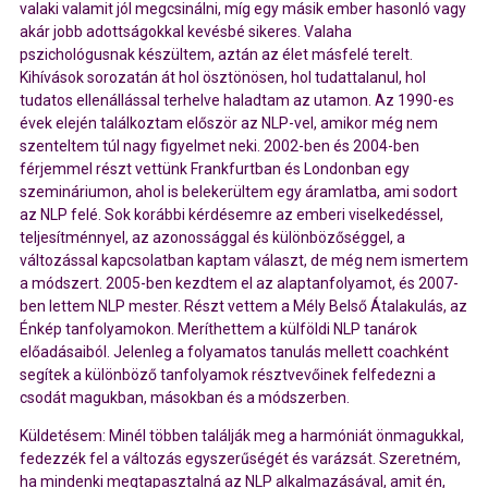
valaki valamit jól megcsinálni, míg egy másik ember hasonló vagy
akár jobb adottságokkal kevésbé sikeres. Valaha
pszichológusnak készültem, aztán az élet másfelé terelt.
Kihívások sorozatán át hol ösztönösen, hol tudattalanul, hol
tudatos ellenállással terhelve haladtam az utamon. Az 1990-es
évek elején találkoztam először az NLP-vel, amikor még nem
szenteltem túl nagy figyelmet neki. 2002-ben és 2004-ben
férjemmel részt vettünk Frankfurtban és Londonban egy
szemináriumon, ahol is belekerültem egy áramlatba, ami sodort
az NLP felé. Sok korábbi kérdésemre az emberi viselkedéssel,
teljesítménnyel, az azonossággal és különbözőséggel, a
változással kapcsolatban kaptam választ, de még nem ismertem
a módszert. 2005-ben kezdtem el az alaptanfolyamot, és 2007-
ben lettem NLP mester. Részt vettem a Mély Belső Átalakulás, az
Énkép tanfolyamokon. Meríthettem a külföldi NLP tanárok
előadásaiból. Jelenleg a folyamatos tanulás mellett coachként
segítek a különböző tanfolyamok résztvevőinek felfedezni a
csodát magukban, másokban és a módszerben.
Küldetésem: Minél többen találják meg a harmóniát önmagukkal,
fedezzék fel a változás egyszerűségét és varázsát. Szeretném,
ha mindenki megtapasztalná az NLP alkalmazásával, amit én,