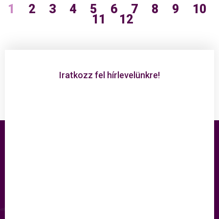
1
2
3
4
5
6
7
8
9
10
11
12
Iratkozz fel hírlevelünkre!