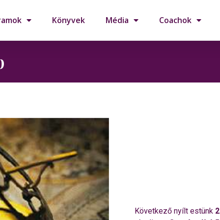
ramok
Könyvek
Média
Coachok
p
Következő nyílt estünk
2