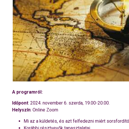
A programról:
Időpont
: 2024. november 6. szerda, 19.00-20.00.
Helyszín
: Online Zoom
Mi az a küldetés, és azt felfedezni miért sorsfordít
Korábbi résztvevők tapasztalatai