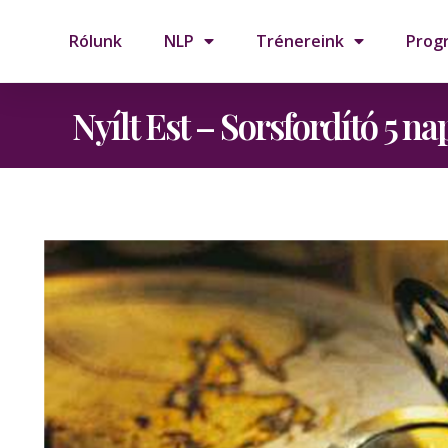
Rólunk
NLP
Trénereink
Prog
Nyílt Est – Sorsfordító 5 na