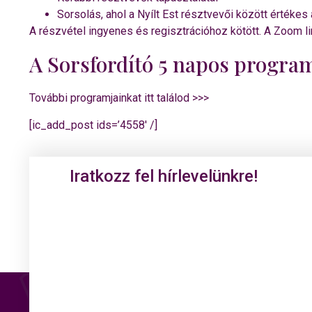
Sorsolás, ahol a Nyílt Est résztvevői között érték
A részvétel ingyenes és regisztrációhoz kötött. A Zoom linke
A Sorsfordító 5 napos progra
További programjainkat itt találod >>>
[ic_add_post ids=’4558′ /]
Iratkozz fel hírlevelünkre!