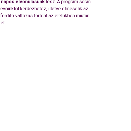
5 napos elvonulásunk
lesz. A program során
evőinktől kérdezhetsz, illetve elmesélik az
fordító változás történt az életükben miután
et.