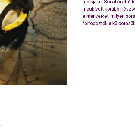
témája az
Sorsfordító 
meghívott korábbi résztv
élményeiket, milyen sors
felfedezték a küldetésük
ó?