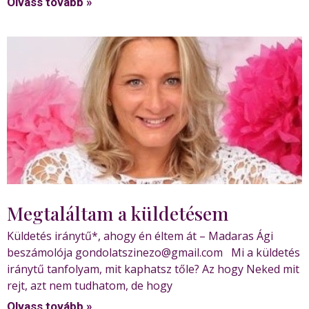
Olvass tovább »
Megtaláltam a küldetésem
Küldetés iránytű*, ahogy én éltem át – Madaras Ági
beszámolója gondolatszinezo@gmail.com Mi a küldetés
iránytű tanfolyam, mit kaphatsz tőle? Az hogy Neked mit
rejt, azt nem tudhatom, de hogy
Olvass tovább »