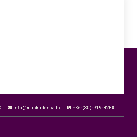
csökkentéséhe
a
Fel/Le
billentyűket
kell
használni.
.
info@nlpakademia.hu
+36-(30)-919-8280
t.