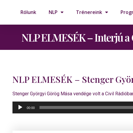
Rólunk
NLP
Trénereink
Prog
NLP ELMESÉK – Interjú a 
NLP ELMESÉK – Stenger Györg
Stenger Györgyi Görög Mása vendége volt a Civil Rádióba
Audió
00:00
lejátszó