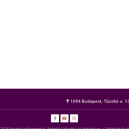
1094 Budapest, Tűzoltó u. 13
 2025 Minden jog fenntartva.
Weboldal készítés és Webdesign – AdNet Media Kf