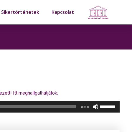
Sikertörténetek
Kapcsolat
tt! Itt meghallgathatjátok:
A
00:00
hangerő
növeléséhez,
illetőleg