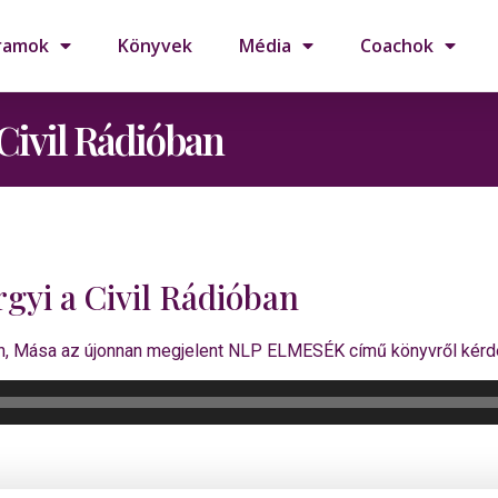
ramok
Könyvek
Média
Coachok
Civil Rádióban
yi a Civil Rádióban
n, Mása az újonnan megjelent NLP ELMESÉK című könyvről kérdeze