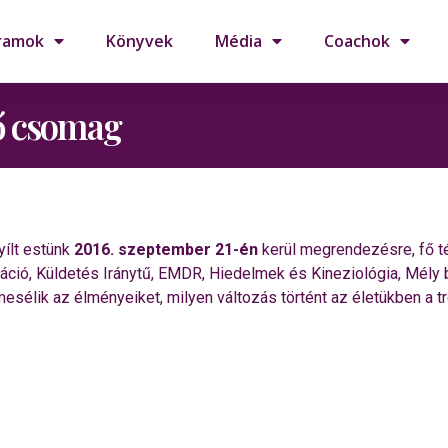
ramok
Könyvek
Média
Coachok
tő csomag
ílt estünk
2016. szeptember 21-én
kerül megrendezésre, fő t
áció, Küldetés Iránytű, EMDR, Hiedelmek és Kineziológia, Mély 
mesélik az élményeiket, milyen változás történt az életükben a t