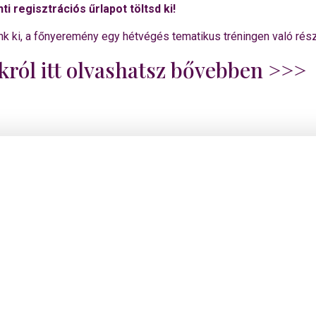
nti regisztrációs űrlapot töltsd ki!
nk ki, a főnyeremény egy hétvégés tematikus tréningen való rész
król itt olvashatsz bővebben >>>