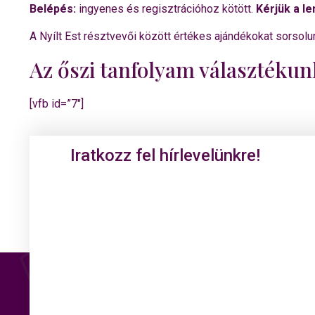
Belépés:
ingyenes és regisztrációhoz kötött.
Kérjük a le
A Nyílt Est résztvevői között értékes ajándékokat sorsolu
Az őszi tanfolyam választékun
[vfb id=”7″]
Iratkozz fel hírlevelünkre!