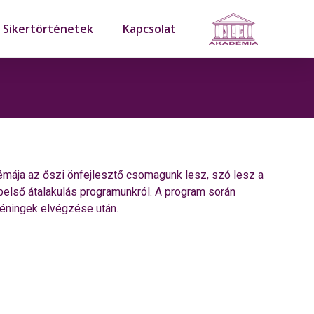
Sikertörténetek
Kapcsolat
émája az őszi önfejlesztő csomagunk lesz, szó lesz a
belső átalakulás programunkról. A program során
réningek elvégzése után.