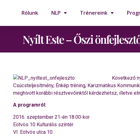
Rólunk
NLP
Trénereink
Prog
Nyílt Este – Őszi önfejlesz
Következő ny
Csúcsteljesítmény, Énkép tréning, Karizmatikus Kommunik
meghívott korábbi résztvevőinktől kérdezhetsz, illetve el
A programról:
2016. szeptember 21-én 18.00-kor
Eötvös 10 Kulturális színtér
VI. Eötvös utca 10.