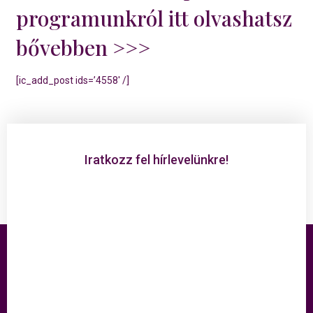
programunkról itt olvashatsz
bővebben >>>
[ic_add_post ids=’4558′ /]
Iratkozz fel hírlevelünkre!