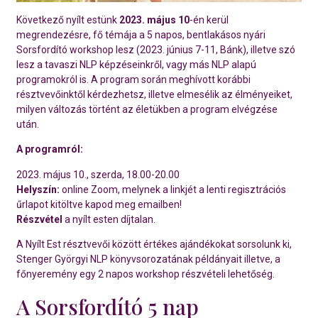
Következő nyílt estünk
2023. május 10
-én kerül
megrendezésre, fő témája a 5 napos, bentlakásos nyári
Sorsfordító workshop lesz (2023. június 7-11, Bánk), illetve szó
lesz a tavaszi NLP képzéseinkről, vagy más NLP alapú
programokról is. A program során meghívott korábbi
résztvevőinktől kérdezhetsz, illetve elmesélik az élményeiket,
milyen változás történt az életükben a program elvégzése
után.
A programról:
2023. május 10., szerda, 18.00-20.00
Helyszín:
online Zoom, melynek a linkjét a lenti regisztrációs
űrlapot kitöltve kapod meg emailben!
Részvétel
a nyílt esten díjtalan.
A Nyílt Est résztvevői között értékes ajándékokat sorsolunk ki,
Stenger Györgyi NLP könyvsorozatának példányait illetve, a
főnyeremény egy 2 napos workshop részvételi lehetőség.
A Sorsfordító 5 nap